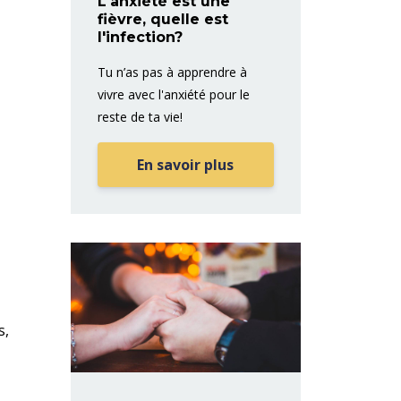
L'anxiété est une
fièvre, quelle est
l'infection?
Tu n’as pas à apprendre à
vivre avec l'anxiété pour le
reste de ta vie!
En savoir plus
s,